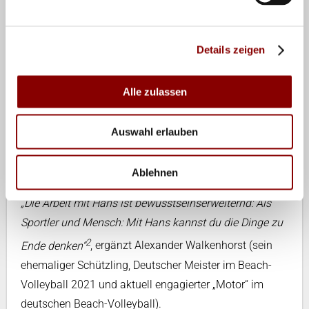
Fordernd, manchmal kompromisslos, hart aber
herzlich! Das Training bei ihm
„vom Kopf her
Details zeigen
anstrengender als eine Mathevorlesung“
wie es Cinja
Tillmann treffend beschreibt
[1]
. Oder wie Julius Brink
nach seinem Karriereende über seinen Mentor sagt:
Alle zulassen
„Hans Voigt verkörpert für mich wie kein anderer in
unserem Sport das Thema Know-how. Gespräche mit
Auswahl erlauben
ihm sind wie Fortbildungen: offene, staunende Münder
2
Ablehnen
und große Kinderaugen sind die Folge“
.
„Die Arbeit mit Hans ist bewusstseinserweiternd: Als
Sportler und Mensch: Mit Hans kannst du die Dinge zu
2
Ende denken“
, ergänzt Alexander Walkenhorst (sein
ehemaliger Schützling, Deutscher Meister im Beach-
Volleyball 2021 und aktuell engagierter „Motor“ im
deutschen Beach-Volleyball).