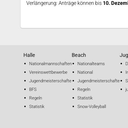
Verlängerung: Anträge können bis
10. Dezem
Halle
Beach
Ju
Nationalmannschaften
Nationalteams
Vereinswettbewerbe
National
I
Jugendmeisterschaften
Jugendmeisterschaften
S
BFS
Regeln
j
Regeln
Statistik
Statistik
Snow-Volleyball