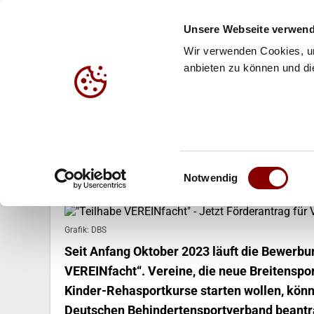
Unsere Webseite verwend
Wir verwenden Cookies, um
anbieten zu können und die
HALLE
BEACH
JUG
10.11.2023
Einwilligungsauswahl
"Teilhabe VEREINfacht" - Jetzt Fö
Notwendig
Grafik: DBS
Seit Anfang Oktober 2023 läuft die Bewerb
VEREINfacht“. Vereine, die neue Breitensp
Kinder-Rehasportkurse starten wollen, kön
Deutschen Behindertensportverband beantrag