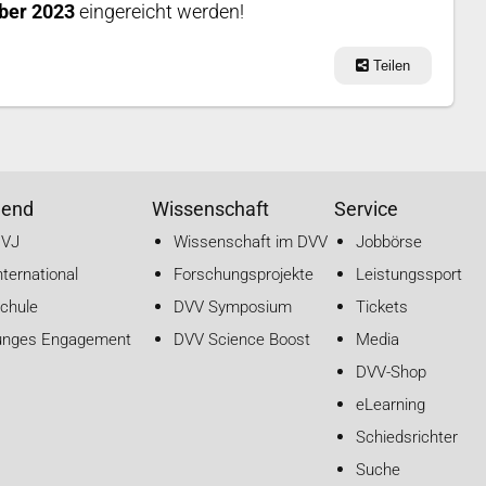
ber 2023
eingereicht werden!
Teilen
gend
Wissenschaft
Service
DVJ
Wissenschaft im DVV
Jobbörse
nternational
Forschungsprojekte
Leistungssport
chule
DVV Symposium
Tickets
unges Engagement
DVV Science Boost
Media
DVV-Shop
eLearning
Schiedsrichter
Suche