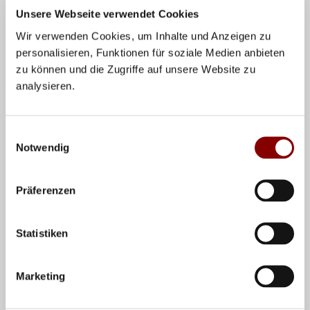
Peter Stößinger ( SG Rodheim), Michael Oldenburg (SG
Unsere Webseite verwendet Cookies
Rodheim) und Frank Kressin (HSG Uni Rostock).
Wir verwenden Cookies, um Inhalte und Anzeigen zu
personalisieren, Funktionen für soziale Medien anbieten
Teilen
zu können und die Zugriffe auf unsere Website zu
analysieren.
VERWANDTE NEWS
Einwilligungsauswahl
Notwendig
Präferenzen
Statistiken
Marketing