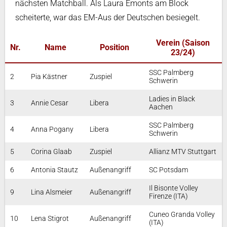
nächsten Matchball. Als Laura Emonts am Block
scheiterte, war das EM-Aus der Deutschen besiegelt.
Verein (Saison
Nr.
Name
Position
23/24)
SSC Palmberg
2
Pia Kästner
Zuspiel
Schwerin
Ladies in Black
3
Annie Cesar
Libera
Aachen
SSC Palmberg
4
Anna Pogany
Libera
Schwerin
5
Corina Glaab
Zuspiel
Allianz MTV Stuttgart
6
Antonia Stautz
Außenangriff
SC Potsdam
Il Bisonte Volley
9
Lina Alsmeier
Außenangriff
Firenze (ITA)
Cuneo Granda Volley
10
Lena Stigrot
Außenangriff
(ITA)