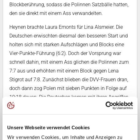
Blockberührung, sodass die Polinnen Satzbälle hatten,
den sie direkt mit einem Ass verwandelten.
Heynen brachte Laura Emonts für Lina Alsmeier. Die
Deutschen erwischten diesmal den besseren Start und
holten sich mit starken Aufschlägen und Blocks eine
Vier-Punkte-Führung (6:2). Doch der Vorsprung war
schnell dahin, mit einem Ass glichen die Polinnen zum
7:7 aus und erhöhten mit einem Block gegen Lena
Stigrot auf 7:8. Zunächst blieben die DVV-Frauen dran,
doch dann zog Polen mit sieben Punkten in Folge auf
10:18 davon. Die Deutschen kamen mit ihren Angriffen
überhaupt nicht mehr durch. Erst ein Aufschlagfehler
der Polinnen durchbrach die Serie (11:18). Mit einem
Ass schaffte die eingewechselte Anne Hölzig ein Break
Unsere Webseite verwendet Cookies
zum 15:20, Camilla Weitzel verwandelte anschließend
Wir verwenden Cookies, um Inhalte und Anzeigen zu