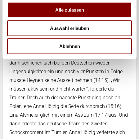
umkämpft weiter. Camilla Weitzel blockte zum 3:2 und
Alle zulassen
wurde dann selbst geblockt (3:5). Stigrot punktete zum
8:8-Ausgleich, wurde dann aber ebenfalls geblockt
(9:11). Doch auch den Polinnen unterlief der ein oder
Auswahl erlauben
andere Fehler (11:11). Nach einem starken Aufschlag
blockte Weitzel zur 13:11-Führung und erneut
Ablehnen
produzierten die Polinnen einen Fehler (14:11). Doch
dann schlichen sich bei den Deutschen wieder
Ungenauigkeiten ein und nach vier Punkten in Folge
musste Heynen seine Auszeit nehmen (14:15). „Wir
müssen aktiv sein und nicht warten“, forderte der
Trainer. Doch auch der nächste Punkt ging noch an
Polen, ehe Anne Hölzig die Serie durchbrach (15:16).
Lina Alsmeier glich mit einem Ass zum 17:17 aus. Und
dann erlebte das deutsche Team den zweiten
Schockmoment im Turnier. Anne Hölzig verletzte sich