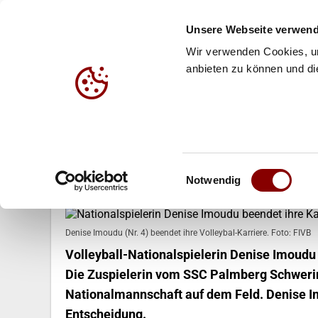
Unsere Webseite verwend
Wir verwenden Cookies, um
anbieten zu können und die
HALLE
BEACH
JUG
29.04.2022
Einwilligungsauswahl
Nationalspielerin Denise Imoudu 
Notwendig
Denise Imoudu (Nr. 4) beendet ihre Volleybal-Karriere. Foto: FIVB
Volleyball-Nationalspielerin Denise Imoudu 
Die Zuspielerin vom SSC Palmberg Schwerin
Nationalmannschaft auf dem Feld. Denise I
Entscheidung.