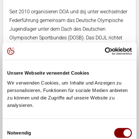
Seit 2010 organisieren DOA und dsj unter wechselnder
Federführung gemeinsam das Deutsche Olympische
Jugendlager unter dem Dach des Deutschen
Olympischen Sportbundes (DOSB). Das DOJL richtet
sich an Nachwuchsleistungssportler*innen und/oder
junge Engagierte im Sport und soll die Jugendlichen
durch das einmalige Erlebnis Olympischer Spiele für
ihre weitere sportliche Laufbahn beziehungsweise das
Unsere Webseite verwendet Cookies
ehrenamtliche Engagement motivieren.
Wir verwenden Cookies, um Inhalte und Anzeigen zu
personalisieren, Funktionen für soziale Medien anbieten
Weitere Informationen zum DOJL, die beiden
zu können und die Zugriffe auf unsere Website zu
Ausschreibungen für die Teilnehmer*innen und das
analysieren.
Leitungsteam sowie der Link zum Bewerbungsportal
finden sich
hier
.
Einwilligungsauswahl
Notwendig