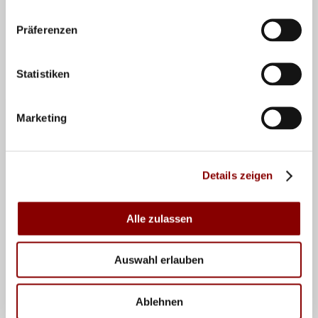
Text: Deutsche Olmypische Akademie
Präferenzen
Teilen
Statistiken
Marketing
VERWANDTE NEWS
Details zeigen
Alle zulassen
Auswahl erlauben
Ablehnen
07.04.2026