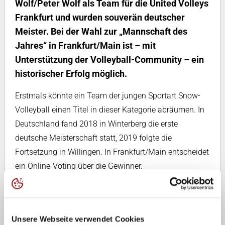
Wolf/Peter Wolf als Team für die United Volleys
Frankfurt und wurden souverän deutscher
Meister. Bei der Wahl zur „Mannschaft des
Jahres“ in Frankfurt/Main ist – mit
Unterstützung der Volleyball-Community – ein
historischer Erfolg möglich.
Erstmals könnte ein Team der jungen Sportart Snow-
Volleyball einen Titel in dieser Kategorie abräumen. In
Deutschland fand 2018 in Winterberg die erste
deutsche Meisterschaft statt, 2019 folgte die
Fortsetzung in Willingen. In Frankfurt/Main entscheidet
ein Online-Voting über die Gewinner.
Alle Volleyball-Fans können das Quartett der United
Volleys mit ihrer Stimme
an dieser Stelle (HIER
KLICKEN)
unterstützen.
Unsere Webseite verwendet Cookies