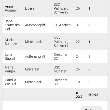
SSC
Anna
Libera
Palmberg
25
1
Pogany
Schwerin
Jana-
Franziska
Außenangriff
LiB Aachen
31
2
Poll
SSC
Marie
Mittelblock
Palmberg
22
1
Schölzel
Schwerin
Lena
Dresdner
Außenangriff
24
2
Stigrot
SC
Ivana
USC
Universal
24
0
Vanjak
Münster
Camilla
Dresdner
Mittelblock
19
0
Weitzel
SC
Ø
Ø 0,92
23,7