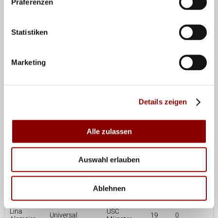
Präferenzen
großen Turnieren mal gegen Russland gewonnen
haben. Ich bin seit 2006 dabei und nach 13 Jahren das
Statistiken
erste Mal für mich.“
Nach dem Erfolg führt das deutsche Team die Gruppe
Marketing
D mit 3:0-Siegen (acht Punkte) vor Russland an. Mit
einem Sieg am Dienstag gegen die Slowakei (20 Uhr
live auf SPORT1) ist den Schmetterlingen das
Details zeigen
Achtelfinale nicht mehr zu nehmen.
Alle zulassen
Statistik
EM-Kader
Auswahl erlauben
EM-
Ablehnen
Name
Position
Verein
Alter
Teilnahmen
Lina
USC
Universal
19
0