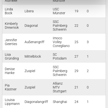
Alsmeier
Münster
Linda
USC
Libera
19
0
Bock
Münster
SSC
Kimberly
Diagonal
Palmberg
22
0
Drewniok
Schwerin
Imoco
Jennifer
Außenangriff
Volley
25
3
Geerties
Conegliano
Lisa
SC
Mittelblock
27
1
Gründing
Potsdam
SSC
Denise
Zuspiel
Palmberg
29
2
Hanke
Schwerin
Allianz
Pia
Zuspiel
MTV
21
0
Kästner
Stuttgart
Louisa
Diagonalangriff
Shanghai
24
1
Lippmann