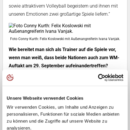
sowie attraktivem Volleyball begeistern und ihnen mit
unseren Emotionen zwei großartige Spiele liefern.“
Foto Conny Kurth: Felix Koslowski mit Außenangreiferin Ivana Vanjak.
Wie bereitet man sich als Trainer auf die Spiele vor,
wenn man weiß, dass beide Nationen auch zum WM-
Auftakt am 29. September aufeinandertreffen?
„Die WM ist zu dem Zeitpunkt noch einen Monat
entfernt. Von daher ist es ein Vorteil, wenn wir derartige
Tests im Vorfeld spielen können. Bei der Volleyball
Unsere Webseite verwendet Cookies
Nations League haben wir gesehen, dass die
Wir verwenden Cookies, um Inhalte und Anzeigen zu
Niederlande ein sehr starkes Team haben und auf
personalisieren, Funktionen für soziale Medien anbieten
einem hohen Niveau agieren. Demzufolge tragen
zu können und die Zugriffe auf unsere Website zu
solche Partien zur positiven Entwicklung unserer
analysieren.