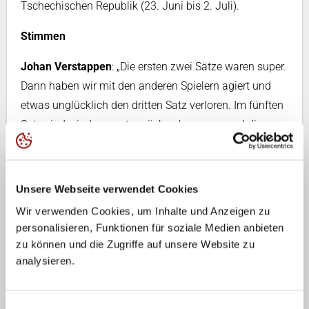
Tschechischen Republik (23. Juni bis 2. Juli).
Stimmen
Johan Verstappen
: „Die ersten zwei Sätze waren super.
Dann haben wir mit den anderen Spielern agiert und
etwas unglücklich den dritten Satz verloren. Im fünften
Satz sind wir dann gut zurück gekommen, und die
Mannschaft hat gezeigt, dass sie hier die beste
Mannschaft war und zurecht in die nächste Runde
einzieht. Wir wollten hier das Turnier gewinnen und
Unsere Webseite verwendet Cookies
nicht rechnen. Jetzt spielen wir gegen ein Weltklasse-
Wir verwenden Cookies, um Inhalte und Anzeigen zu
Team wie Polen, aber auch Bayern München verliert
personalisieren, Funktionen für soziale Medien anbieten
mal ein Spiel. Ich hoffe, dass die Polen gegen uns
zu können und die Zugriffe auf unsere Website zu
diesen Tag erwischen.“
analysieren.
Corbin Balster
: „Wir haben als Mannschaft gezeigt, wie
Einwilligungsauswahl