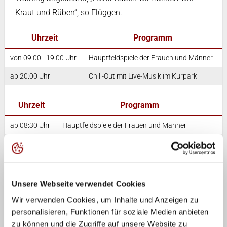
Kraut und Rüben“, so Flüggen.
Uhrzeit
Programm
von 09:00 - 19:00 Uhr
Hauptfeldspiele der Frauen und Männer
ab 20:00 Uhr
Chill-Out mit Live-Musik im Kurpark
Uhrzeit
Programm
ab 08:30 Uhr
Hauptfeldspiele der Frauen und Männer
ca. 10:45 Uhr
Halbfinals der Frauen
ca. 13:45 Uhr
Spiel um den 3. Platz der Frauen
ca. 14:45 Uhr
Finale der Frauen
Unsere Webseite verwendet Cookies
bis 19:15 Uhr
Hauptfeldspiele der Männer
Wir verwenden Cookies, um Inhalte und Anzeigen zu
personalisieren, Funktionen für soziale Medien anbieten
ab 20:00 Uhr
N-JOY Beach-Party in der Ahmann-Hager-Arena
zu können und die Zugriffe auf unsere Website zu