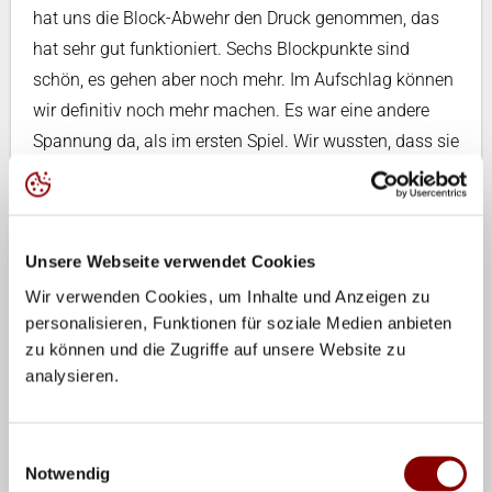
hat uns die Block-Abwehr den Druck genommen, das
hat sehr gut funktioniert. Sechs Blockpunkte sind
schön, es gehen aber noch mehr. Im Aufschlag können
wir definitiv noch mehr machen. Es war eine andere
Spannung da, als im ersten Spiel. Wir wussten, dass sie
ein guter Gegner sind.“
Statistik
Unsere Webseite verwendet Cookies
GER
: Aufschlag: 3 Asse, 6 Fehler / Block: 6 / Angriff: 22
Wir verwenden Cookies, um Inhalte und Anzeigen zu
von 36 (61%)
personalisieren, Funktionen für soziale Medien anbieten
CAN
: Aufschlag: 1 Ass, 7 Fehler / Block: 1 / Angriff: 16
zu können und die Zugriffe auf unsere Website zu
von 39 (41%)
analysieren.
Einwilligungsauswahl
Spielfilm
Notwendig