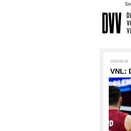
Sol
2026.06.26
VNL: 