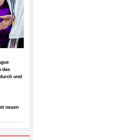
ague
h das
 durch und
mit neuen