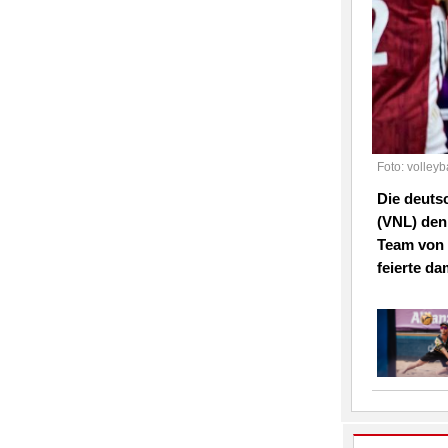
Foto: volleyb
Die deuts
(VNL) den
Team von B
feierte da