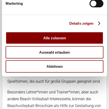
Marketing
Hinein in den Sand
Beachvolley meets school
In knapp zweijähriger Arbeitszeit entstanden die
Details zeigen
praxisnahen Broschüren für Hallenvolleyball und
Grundlagen. Die Broschüren können interessierten
Alle zulassen
Lehrer*innen als kostenlosen Download nutzen.
Auswahl erlauben
Die Broschüre für Beachvolleyball im Schulunterricht
"Beachvolley meets school" enthält Übungsstunden
Ablehnen
und wichtige Hinweise von Erwärmung, über
Vermittlung von Grundtechniken bis hin zu
Spielformen, die auch für große Gruppen geeignet sind.
Besonders Lehrer*innen und Trainer*innen, aber auch
andere Beach-Volleyball-Interessierte, können die
Beachvolleyball-Broschüre als Hilfe zur Gestaltung von