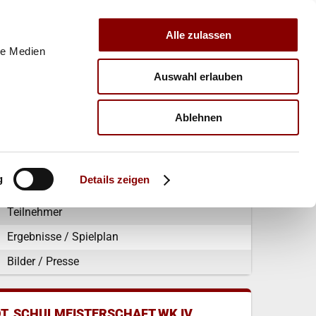
Alle zulassen
le Medien
Auswahl erlauben
E
VERBAND
TRAINER
Ablehnen
2016 BAD BLANKENBURG
g
Details zeigen
Ausschreibung
Teilnehmer
Ergebnisse / Spielplan
Bilder / Presse
DT. SCHULMEISTERSCHAFT WK IV