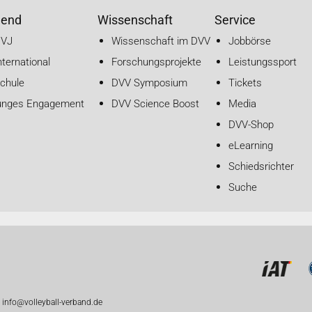
gend
Wissenschaft
Service
DVJ
Wissenschaft im DVV
Jobbörse
nternational
Forschungsprojekte
Leistungssport
chule
DVV Symposium
Tickets
unges Engagement
DVV Science Boost
Media
DVV-Shop
eLearning
Schiedsrichter
Suche
 info@volleyball-verband.de