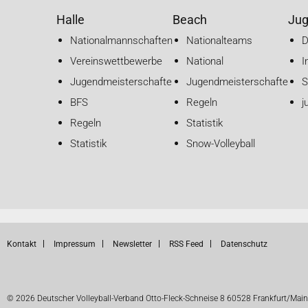
Halle
Beach
Ju
Nationalmannschaften
Nationalteams
Vereinswettbewerbe
National
I
Jugendmeisterschaften
Jugendmeisterschaften
S
BFS
Regeln
j
Regeln
Statistik
Statistik
Snow-Volleyball
Kontakt
Impressum
Newsletter
RSS Feed
Datenschutz
© 2026 Deutscher Volleyball-Verband Otto-Fleck-Schneise 8 60528 Frankfurt/Main