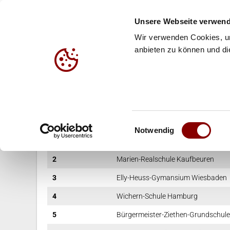
Unsere Webseite verwend
Wir verwenden Cookies, um
anbieten zu können und die
HALLE
BEACH
JUG
Platzierung
Schule
Einwilligungsauswahl
Notwendig
1
Gymnasium Johanneum Loburg
2
Marien-Realschule Kaufbeuren
3
Elly-Heuss-Gymansium Wiesbaden
4
Wichern-Schule Hamburg
5
Bürgermeister-Ziethen-Grundschule