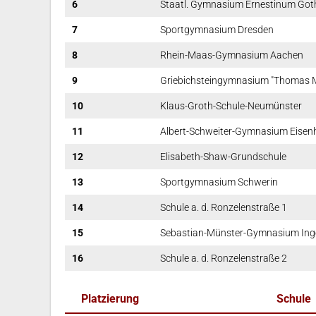
6
Staatl. Gymnasium Ernestinum Got
7
Sportgymnasium Dresden
8
Rhein-Maas-Gymnasium Aachen
9
Griebichsteingymnasium "Thomas M
10
Klaus-Groth-Schule-Neumünster
11
Albert-Schweiter-Gymnasium Eisen
12
Elisabeth-Shaw-Grundschule
13
Sportgymnasium Schwerin
14
Schule a. d. Ronzelenstraße 1
15
Sebastian-Münster-Gymnasium Ing
16
Schule a. d. Ronzelenstraße 2
Platzierung
Schule