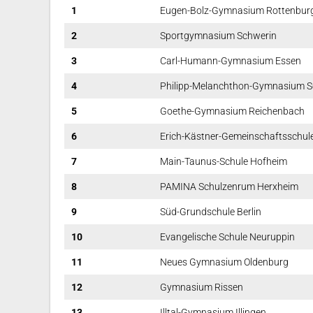
1
Eugen-Bolz-Gymnasium Rottenbur
2
Sportgymnasium Schwerin
3
Carl-Humann-Gymnasium Essen
4
Philipp-Melanchthon-Gymnasium 
5
Goethe-Gymnasium Reichenbach
6
Erich-Kästner-Gemeinschaftsschul
7
Main-Taunus-Schule Hofheim
8
PAMINA Schulzenrum Herxheim
9
Süd-Grundschule Berlin
10
Evangelische Schule Neuruppin
11
Neues Gymnasium Oldenburg
12
Gymnasium Rissen
13
Illtal-Gymnasium Illingen