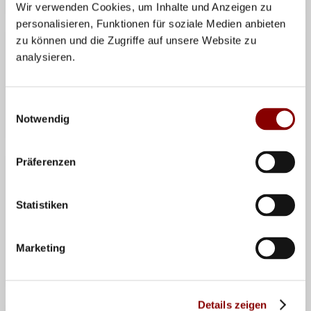
Wir verwenden Cookies, um Inhalte und Anzeigen zu
personalisieren, Funktionen für soziale Medien anbieten
zu können und die Zugriffe auf unsere Website zu
2014 OSTERBURG
analysieren.
Ausschreibung
Teilnehmer/Ergebnisse
Einwilligungsauswahl
Notwendig
Bilder
Präferenzen
DT. SCHULMEISTERSCHAFT WK IV
2016 Bad Blankenburg
Statistiken
2015 Osterburg
Marketing
2014 Osterburg
2013 Volleyball-Camp zur Damen-EM
Details zeigen