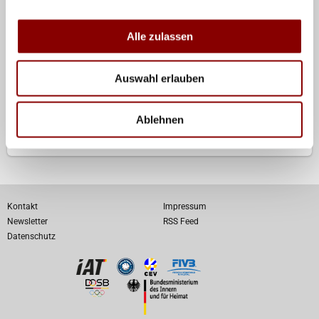
SCHULE
Alle zulassen
Volleyball Spielabzeichen
Volley Grundschul Cup
Auswahl erlauben
Dt. Schulmeisterschaft WK IV
Jugend trainiert für Olympia
Ablehnen
Beachvolley meets school
Kontakt
Impressum
Newsletter
RSS Feed
Datenschutz