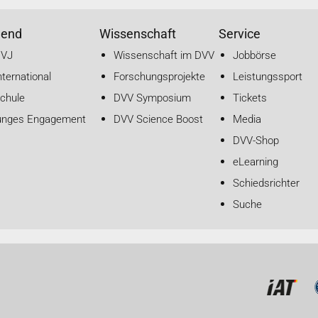
gend
Wissenschaft
Service
DVJ
Wissenschaft im DVV
Jobbörse
nternational
Forschungsprojekte
Leistungssport
chule
DVV Symposium
Tickets
unges Engagement
DVV Science Boost
Media
DVV-Shop
eLearning
Schiedsrichter
Suche