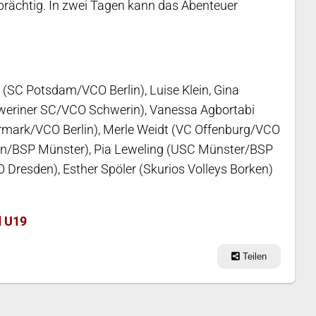
 prächtig. In zwei Tagen kann das Abenteuer
r (SC Potsdam/VCO Berlin), Luise Klein, Gina
weriner SC/VCO Schwerin), Vanessa Agbortabi
ermark/VCO Berlin), Merle Weidt (VC Offenburg/VCO
en/BSP Münster), Pia Leweling (USC Münster/BSP
resden), Esther Spöler (Skurios Volleys Borken)
d U19
Teilen