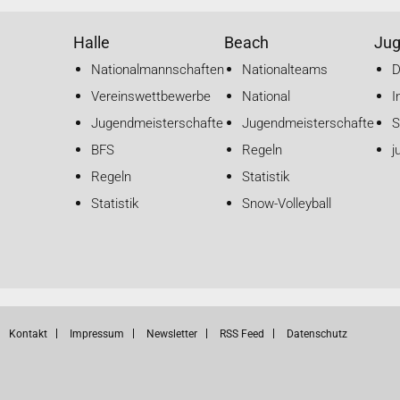
Halle
Beach
Ju
Nationalmannschaften
Nationalteams
Vereinswettbewerbe
National
I
Jugendmeisterschaften
Jugendmeisterschaften
S
BFS
Regeln
j
Regeln
Statistik
Statistik
Snow-Volleyball
Kontakt
Impressum
Newsletter
RSS Feed
Datenschutz