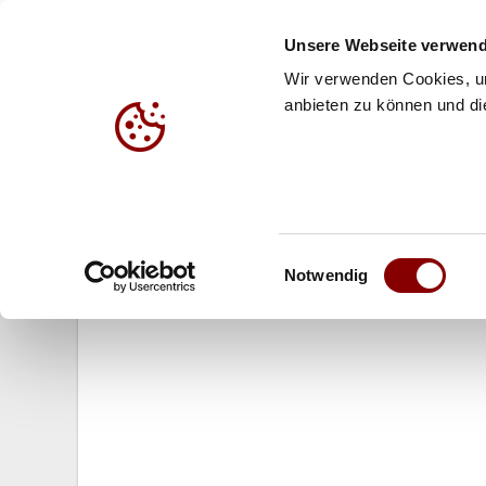
Unsere Webseite verwend
Wir verwenden Cookies, um
anbieten zu können und die
HALLE
BEACH
JUG
26.03.2015
Einwilligungsauswahl
U18-EM: EM-Abenteuer in Bulgari
Notwendig