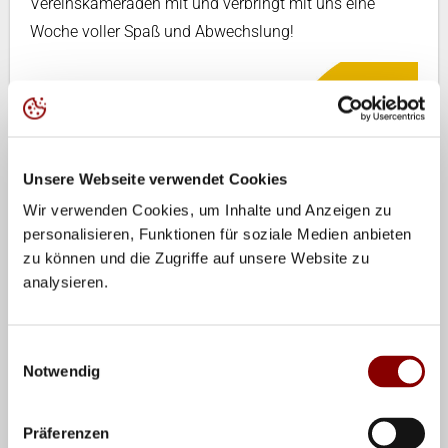
Vereinskameraden mit und verbringt mit uns eine
Woche voller Spaß und Abwechslung!
Unsere Webseite verwendet Cookies
Wir verwenden Cookies, um Inhalte und Anzeigen zu
personalisieren, Funktionen für soziale Medien anbieten
zu können und die Zugriffe auf unsere Website zu
analysieren.
Eindrücke vom Triple Try Out 2014
Termin:
Einwilligungsauswahl
Notwendig
16.-23.08.2015
Ort:
Präferenzen
DJH Sportpark Duisburg