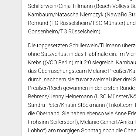
Schillerwein/Cinja Tillmann (Beach-Volleys 
Karnbaum/Natascha Niemczyk (NawaRo Strau
Romund (TG Rüsselsheim/TSC Münster) un
Gonsenheim/TG Rüsselsheim).
Die topgesetzten Schillerwein/Tillmann über
ohne Satzverlust in das Habfinale ein. Im Vie
Krebs ((VCO Berlin) mit 2:0 siegreich. Karnb
das Überraschungsteam Melanie Preußer/Karo
durch, nachdem sie zuvor zweimal über drei 
Preußer/Reich gewannen in der ersten Runde
Behrens/Jenny Heinemann (USC Münster/Köpe
Sandra Peter/Kristin Stöckmann (Trikot.com
die Oberhand. Sie haben ebenso wie Anne F
Frohsinn Seifersdorf), Melanie Gernert/Anika
Lohhof) am morgigen Sonntag noch die Chance