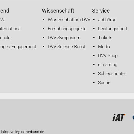
gend
Wissenschaft
Service
DVJ
Wissenschaft im DVV
Jobbörse
nternational
Forschungsprojekte
Leistungssport
chule
DVV Symposium
Tickets
unges Engagement
DVV Science Boost
Media
DVV-Shop
eLearning
Schiedsrichter
Suche
 info@volleyball-verband.de