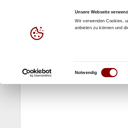
Unsere Webseite verwend
Wir verwenden Cookies, um
anbieten zu können und die
HALLE
BEACH
JUG
13.06.2015
Einwilligungsauswahl
Schillerwein/Tillmann werden Fav
Notwendig