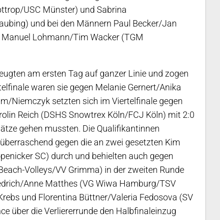
Bottrop/USC Münster) und Sabrina
bing) und bei den Männern Paul Becker/Jan
d Manuel Lohmann/Tim Wacker (TGM
zeugten am ersten Tag auf ganzer Linie und zogen
rtelfinale waren sie gegen Melanie Gernert/Anika
aum/Niemczyk setzten sich im Viertelfinale gegen
lin Reich (DSHS Snowtrex Köln/FCJ Köln) mit 2:0
Sätze gehen mussten. Die Qualifikantinnen
 überraschend gegen die an zwei gesetzten Kim
nicker SC) durch und behielten auch gegen
 Beach-Volleys/VV Grimma) in der zweiten Runde
riedrich/Anne Matthes (VG Wiwa Hamburg/TSV
 Krebs und Florentina Büttner/Valeria Fedosova (SV
 über die Verliererrunde den Halbfinaleinzug