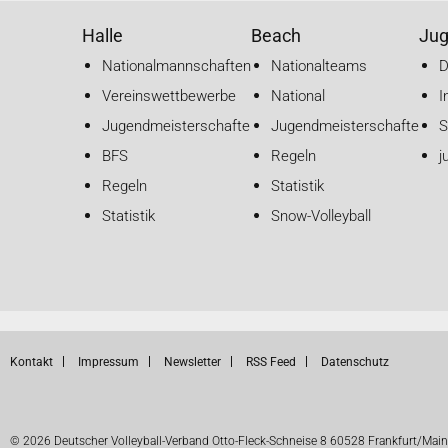
Halle
Beach
Ju
Nationalmannschaften
Nationalteams
Vereinswettbewerbe
National
I
Jugendmeisterschaften
Jugendmeisterschaften
S
BFS
Regeln
j
Regeln
Statistik
Statistik
Snow-Volleyball
Kontakt
Impressum
Newsletter
RSS Feed
Datenschutz
© 2026 Deutscher Volleyball-Verband Otto-Fleck-Schneise 8 60528 Frankfurt/Main