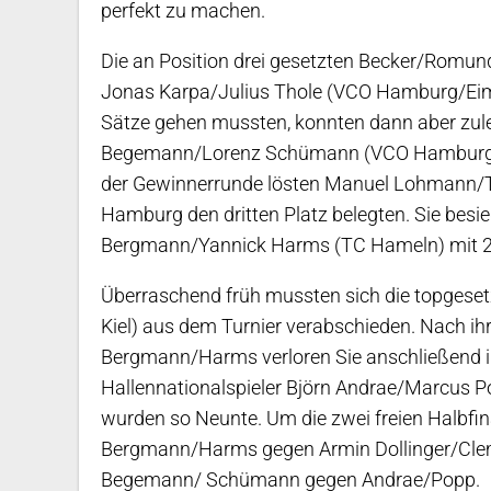
perfekt zu machen.
Die an Position drei gesetzten Becker/Romun
Jonas Karpa/Julius Thole (VCO Hamburg/Eimsb
Sätze gehen mussten, konnten dann aber zulege
Begemann/Lorenz Schümann (VCO Hamburg/FT A
der Gewinnerrunde lösten Manuel Lohmann/Ti
Hamburg den dritten Platz belegten. Sie besieg
Bergmann/Yannick Harms (TC Hameln) mit 2
Überraschend früh mussten sich die topgese
Kiel) aus dem Turnier verabschieden. Nach i
Bergmann/Harms verloren Sie anschließend in
Hallennationalspieler Björn Andrae/Marcus 
wurden so Neunte. Um die zwei freien Halbf
Bergmann/Harms gegen Armin Dollinger/Clem
Begemann/ Schümann gegen Andrae/Popp.