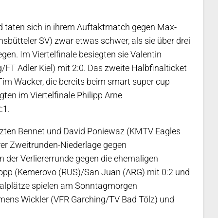
d taten sich in ihrem Auftaktmatch gegen Max-
ütteler SV) zwar etwas schwer, als sie über drei
n. Im Viertelfinale besiegten sie Valentin
dler Kiel) mit 2:0. Das zweite Halbfinalticket
m Wacker, die bereits beim smart super cup
ten im Viertelfinale Philipp Arne
:1.
tzten Bennet und David Poniewaz (KMTV Eagles
hrer Zweitrunden-Niederlage gegen
 der Verliererrunde gegen die ehemaligen
Popp (Kemerovo (RUS)/San Juan (ARG) mit 0:2 und
inalplätze spielen am Sonntagmorgen
ens Wickler (VFR Garching/TV Bad Tölz) und