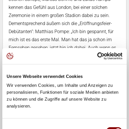
kennen das Gefühl aus London, bei einer solchen
Zeremonie in einem großen Stadion dabei zu sein.
Dementsprechend äußern sich die „Eröffnungsfeier-
Debütanten“: Matthias Pompe: „Ich bin gespannt, für
mich ist es das erste Mal. Man hat das ja schon im
Fernsehen gesehen, jetzt bin ich dabei. Auch wenn es
nicht das ganz große Event, die Olympischen Spiele
sind, ist es doch ein sehr bedeutendes Event. Es ist eine
einmalige Gelegenheit, es kribbelt schon!“ Louisa
Unsere Webseite verwendet Cookies
Lippmann: „Dadurch, dass keine von uns in der Karriere
Wir verwenden Cookies, um Inhalte und Anzeigen zu
bisher so eine Eröffnungsfeier erleben durfte, ist das ein
personalisieren, Funktionen für soziale Medien anbieten
ganz besonderes Erlebnis. Es wird uns nochmals
zu können und die Zugriffe auf unsere Website zu
beflügeln für das Spiel morgen, es wird ein ganz
analysieren.
besonderer Moment.“ Und auch für Margareta Kozuch,
bereits bei unzähligen Welt- und
Einwilligungsauswahl
Europameisterschaften im Einsatz, ist es ein