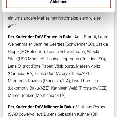
Ablehnen
Heynen erhielt ein „Geschenk“ von der Mannschaft. Er
durfte beim Aufwärmspielchen mitmachen und zeigte
ein ums andere Mal seinen Nationalspielern wie es
geht.
Der Kader der DVV-Frauen in Baku
: Anja Brandt, Laura
Weihenmaier, Jennifer Geerties (Schweriner SC), Saskia
Hippe (SC Potsdam), Leonie Schwertmann, Wiebke
Silge (USC Münster) , Louisa Lippmann (Dresdner SC),
Lena Stigrot (Rote Raben Vilsbiburg), Mareen Apitz
(Cannes/FRA), Lenka Dürr (Azeryol Baku/AZE),
Margareta Kozuch (Piacenza/ITA), Lisa Thomsen
(Lokomotiv Baku/AZE), Kathleen Weiß (Prostejov/CZE),
Maren Brinker (Montichiari/ITA)
Der Kader der DVV-Männer in Baku
: Matthias Pompe
(SWD powervolleys Düren), Sebastian Kühner (BR