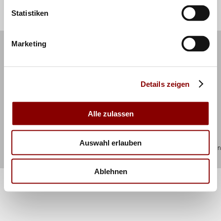
Statistiken
Marketing
Kontakt
Impressum
Newsletter
RSS Feed
Datenschutz
Details zeigen
Alle zulassen
Auswahl erlauben
© 2026 Deutscher Volleyball-Verband Otto-Fleck-Schneise 8 60528 Frankfurt/Main
info@volleyball-verband.de
Ablehnen