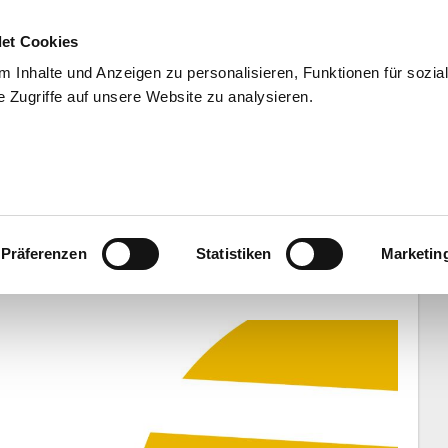
et Cookies
 Inhalte und Anzeigen zu personalisieren, Funktionen für sozia
 Zugriffe auf unsere Website zu analysieren.
END
WISSENSCHAFT
SERVIC
 im Finale - Endspiel ab 16 Uhr live
Präferenzen
Statistiken
Marketin