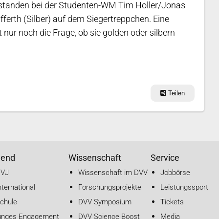
l standen bei der Studenten-WM Tim Holler/Jonas
erth (Silber) auf dem Siegertreppchen. Eine
nur noch die Frage, ob sie golden oder silbern
Teilen
gend
Wissenschaft
Service
DVJ
Wissenschaft im DVV
Jobbörse
nternational
Forschungsprojekte
Leistungssport
chule
DVV Symposium
Tickets
unges Engagement
DVV Science Boost
Media