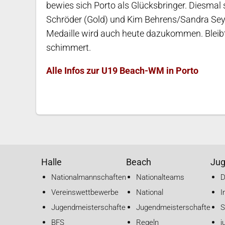
bewies sich Porto als Glücksbringer. Diesma
Schröder (Gold) und Kim Behrens/Sandra Seyff
Medaille wird auch heute dazukommen. Bleibt 
schimmert.
Alle Infos zur U19 Beach-WM in Porto
Halle
Beach
Ju
Nationalmannschaften
Nationalteams
Vereinswettbewerbe
National
I
Jugendmeisterschaften
Jugendmeisterschaften
S
BFS
Regeln
j