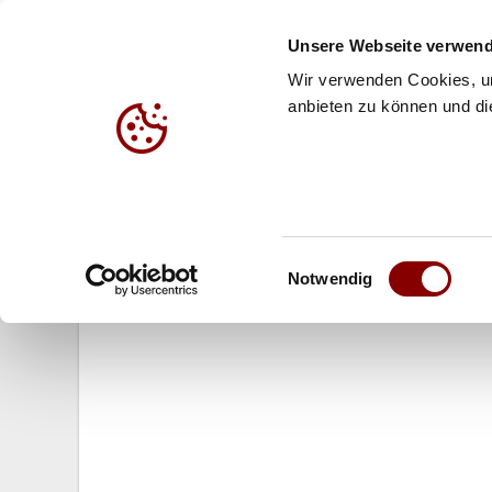
Unsere Webseite verwend
Wir verwenden Cookies, um
anbieten zu können und die
HALLE
BEACH
JUG
03.08.2014
Einwilligungsauswahl
U19 Beach-WM: Schneider/Arnholdt
Notwendig
auf www.laola1.tv