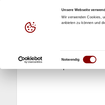
Unsere Webseite verwend
Wir verwenden Cookies, um
anbieten zu können und die
HALLE
BEACH
JUG
04.08.2014
Einwilligungsauswahl
smart beach tour: U19-Vizeweltm
Notwendig
Wildcard im Hauptfeld