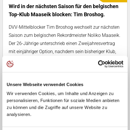
Wird in der nächsten Saison für den belgischen
Top-Klub Maaseik blocken: Tim Broshog.
DVV-Mittelblocker Tim Broshog wechselt zur nächsten
Saison zum belgischen Rekordmeister Noliko Maaseik.
Der 26-Jährige unterschrieb einen Zweijahresvertrag
mit einjähriger Option, nachdem sein bisheriger Klub,
der Moerser SC, den Rückzug aus der 1. Bundesliga
bekannt gegeben hatte.
„Maaseik hat mir deutlich zu verstehen gegeben, dass
Unsere Webseite verwendet Cookies
sie mit mir als Stammspieler planen und nicht nur als
Wir verwenden Cookies, um Inhalte und Anzeigen zu
Sparringspartner. Das war für mich wichtig“, so der 2,05
personalisieren, Funktionen für soziale Medien anbieten
Meter-Mann, dem auch andere Angebote vorlagen.
zu können und die Zugriffe auf unsere Website zu
Bevor er sein erstes Auslands-Engagement zusagte,
analysieren.
informierte er sich bei Bundestrainer Vital Heynen. Der
lebt in Maaseik und war als Spieler und Trainer eine