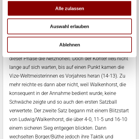
Ludwig/Walkenhorst und den an drei gesetzten
Alle zulassen
Borger/Büthe war mit Spannung erwartet worden. Den
besseren Start hatten Borger/Büthe, die die ersten zwei
Auswahl erlauben
Zähler machten. Dann übernahmen aber die EM-Dritten
des Vorjahres das Kommando und bauten die Führung
Ablehnen
bis auf vier Punkte aus (10-6). Walkenhorst gehörte in
dieser Phase die Netzhoheit. Doch der Konter ließ nicht
lange auf sich warten, bis auf einen Punkt kamen die
Vize-Weltmeisterinnen es Vorjahres heran (14-13). Zu
mehr reichte es dann aber nicht, weil Walkenhorst, die
konsequent in der Annahme bedient wurde, keine
Schwäche zeigte und so auch den ersten Satzball
verwertete. Der zweite Satz begann mit einem Blitzstart
von Ludwig/Walkenhorst, die über 4-0, 11-5 und 16-10
einem sicheren Sieg entgegen blickten. Dann
wechselten Borger/Büthe jedoch ihre Taktik und