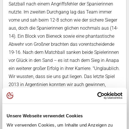
Satzball nach einem Angriffsfehler der Spanierinnen
nutzte. Im zweiten Durchgang lag das Team immer
vorne und sah beim 12-8 schon wie der sichere Sieger
aus, doch die Spanierinnen glichen nochmals aus (14-
14). Ein Block von Bieneck sowie eine phantastische
Abwehr von Großner brachten das vorentscheidende
19-16. Nach dem Matchball sanken beide Spielerinnen
vor Glück in den Sand – es ist nach dem Sieg in Anapa
ein weiterer großer Erfolg in ihrer Karriere. "Unglaublich.
Wir wussten, dass sie uns gut liegen. Das letzte Spiel
2013 in Argentinien konnten wir auch gewinnen,
deswegen hatten wir ein gutes Gefühl. Wir wissen aber
auch, dass sie super gut spielen können. Wir sind
einfach ruhig geblieben. Wir hatten uns für den Sideout
Unsere Webseite verwendet Cookies
was vorgenommen. Der Spielaufbau hat gut geklappt,
da hatten wir eine gute Chance auf den Punkt. Auch
Wir verwenden Cookies, um Inhalte und Anzeigen zu