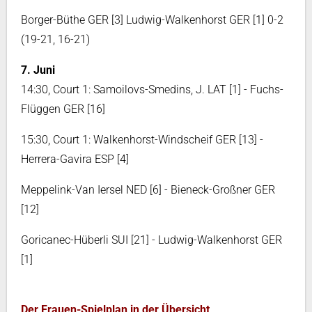
Borger-Büthe GER [3] Ludwig-Walkenhorst GER [1] 0-2
(19-21, 16-21)
7. Juni
14:30, Court 1: Samoilovs-Smedins, J. LAT [1] - Fuchs-
Flüggen GER [16]
15:30, Court 1: Walkenhorst-Windscheif GER [13] -
Herrera-Gavira ESP [4]
Meppelink-Van Iersel NED [6] - Bieneck-Großner GER
[12]
Goricanec-Hüberli SUI [21] - Ludwig-Walkenhorst GER
[1]
Der Frauen-Spielplan in der Übersicht