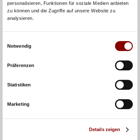
personalisieren, Funktionen für soziale Medien anbieten
wenn mal zwei oder drei Bälle weggegangen sind, wir
zu können und die Zugriffe auf unsere Website zu
wussten wie wir weitermachen. Und wir haben an
analysieren.
unseren Aufschlag geglaubt", sagte Großner
überglücklich.
Einwilligungsauswahl
Notwendig
Präferenzen
Statistiken
Marketing
Foto CEV: Lieferten sich ein packendes Duell: Kira
Walkenhorst (im Angriff) und Britta Büthe.
Details zeigen
Das Duell zwischen den an eins gesetzten