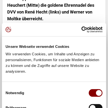
Heuchert (Mitte) die goldene Ehrennadel des
DVV von René Hecht (links) und Werner von
Moltke überreicht.
Der Deutsche Volleyball-Verband und vor allem die
Mitglieder des Lehrausschusses trauern um Dr. Richard
Heuchert: Der 75-Jährige verstarb am 9. August in
Unsere Webseite verwendet Cookies
seinem Wohnort Leipzig. Heuchert war seit Jahren für
Wir verwenden Cookies, um Inhalte und Anzeigen zu
die A-Trainer Ausbildung im Deutschen Volleyball-
personalisieren, Funktionen für soziale Medien anbieten
Verband zuständig, im Sommer begann der 41.
zu können und die Zugriffe auf unsere Website zu
Lehrgang, es sollte planmäßig der letzte unter der Regie
analysieren.
von Dr. Heuchert sein.
Erst im Juni war Heuchert am Rande der Olympia-
Einwilligungsauswahl
Notwendig
Qualifikation für seine langjährigen Verdienste in der
Trainerausbildung von DVV-Präsident Werner von
Moltke und VVB-Präsident René Hecht mit der DVV-
Präferenzen