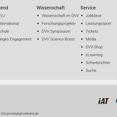
gend
Wissenschaft
Service
DVJ
Wissenschaft im DVV
Jobbörse
nternational
Forschungsprojekte
Leistungssport
chule
DVV Symposium
Tickets
unges Engagement
DVV Science Boost
Media
DVV-Shop
eLearning
Schiedsrichter
Suche
 info@volleyball-verband.de