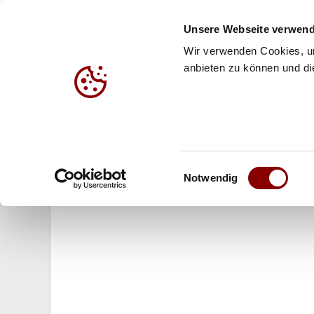
Unsere Webseite verwend
Wir verwenden Cookies, um
anbieten zu können und die
HALLE
BEACH
JUG
19.12.2012
Einwilligungsauswahl
Maggi und Magic Schorsch junior 
Notwendig
Jahres