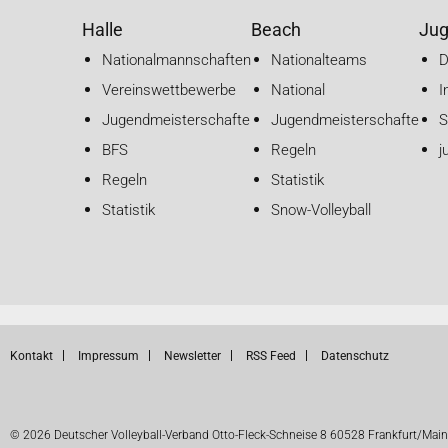
Halle
Beach
Ju
Nationalmannschaften
Nationalteams
Vereinswettbewerbe
National
I
Jugendmeisterschaften
Jugendmeisterschaften
S
BFS
Regeln
j
Regeln
Statistik
Statistik
Snow-Volleyball
Kontakt
Impressum
Newsletter
RSS Feed
Datenschutz
© 2026 Deutscher Volleyball-Verband Otto-Fleck-Schneise 8 60528 Frankfurt/Main