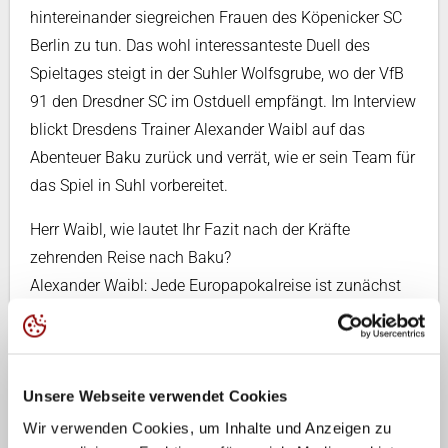
hintereinander siegreichen Frauen des Köpenicker SC
Berlin zu tun. Das wohl interessanteste Duell des
Spieltages steigt in der Suhler Wolfsgrube, wo der VfB
91 den Dresdner SC im Ostduell empfängt. Im Interview
blickt Dresdens Trainer Alexander Waibl auf das
Abenteuer Baku zurück und verrät, wie er sein Team für
das Spiel in Suhl vorbereitet.
Herr Waibl, wie lautet Ihr Fazit nach der Kräfte
zehrenden Reise nach Baku?
Alexander Waibl: Jede Europapokalreise ist zunächst
eine wertvolle Erfahrung. Sowohl sportlich als oft auch
kulturell. Es ist beeindruckend, welche rasante
Entwicklung zum Beispiel die Stadt Baku nimmt.
Unsere Webseite verwendet Cookies
Sportlich gesehen haben wir gegen eine der beiden
besten Vereinsmannschaften der Welt gespielt. Hier
Wir verwenden Cookies, um Inhalte und Anzeigen zu