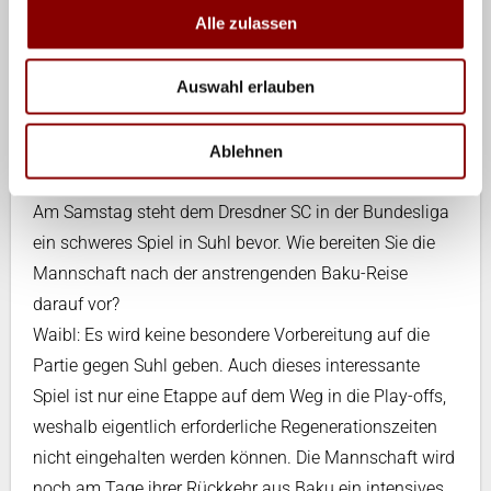
Waibl: Wir gehen davon aus, dass wir als
Alle zulassen
Gruppendritter oder bester Vierter ins Achtelfinale
einziehen. Hier würden wir dann sicher nicht auf die
Auswahl erlauben
beiden besten Teams der Champions League treffen,
da diese in unserer Vorrundengruppe spielen. Alles
Ablehnen
Weitere kann man erst nach der Auslosung sagen.
Am Samstag steht dem Dresdner SC in der Bundesliga
ein schweres Spiel in Suhl bevor. Wie bereiten Sie die
Mannschaft nach der anstrengenden Baku-Reise
darauf vor?
Waibl: Es wird keine besondere Vorbereitung auf die
Partie gegen Suhl geben. Auch dieses interessante
Spiel ist nur eine Etappe auf dem Weg in die Play-offs,
weshalb eigentlich erforderliche Regenerationszeiten
nicht eingehalten werden können. Die Mannschaft wird
noch am Tage ihrer Rückkehr aus Baku ein intensives