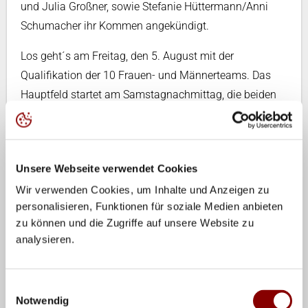
und Julia Großner, sowie Stefanie Hüttermann/Anni
Schumacher ihr Kommen angekündigt.
Los geht´s am Freitag, den 5. August mit der
Qualifikation der 10 Frauen- und Männerteams. Das
Hauptfeld startet am Samstagnachmittag, die beiden
Finals finden am Sonntagnachmittag statt. Für
internationales Flair sorgen die Brasilianerinnen
Renata Reibeiro und Priscilla Lima, bei den Männern
Unsere Webseite verwendet Cookies
gehen die Neuseeländer Ben und Samuel O´Dea in der
Wir verwenden Cookies, um Inhalte und Anzeigen zu
Qualifikation an den Start.
personalisieren, Funktionen für soziale Medien anbieten
Roadsign Charity Aktion: Spendensammlung durch
zu können und die Zugriffe auf unsere Website zu
analysieren.
Aufschlagmessung für mobile Kinderkrankenpflege
„Die Kängurus"
Neben Spitzensport steht die smart beach tour Essen
Einwilligungsauswahl
auf dem Gelände des Seaside Beach Baldeney ganz im
Notwendig