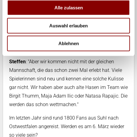
Inzwischen haben wir uns gut gefangen und sind auf
Alle zulassen
dem richtigen Weg. Deshalb ist auch gegen Stuttgart
alles drin."
Auswahl erlauben
Der VfB Suhl hat aber den Vorteil, schon zwei Mal im
Ablehnen
GERRY WEBER STADION gespielt zu haben, während
es für Stuttgart eine Premiere ist.
Steffen
: "Aber wir kommen nicht mit der gleichen
Mannschaft, die das schon zwei Mal erlebt hat. Viele
Spielerinnen sind neu und kennen eine solche Kulisse
gar nicht. Wir haben aber auch alte Hasen im Team wie
Birgit Thumm, Maja Adam Ilic oder Natasa Rapajic. Die
werden das schon wettmachen."
Im letzten Jahr sind rund 1800 Fans aus Suhl nach
Ostwestfalen angereist. Werden es am 6. März wieder
so viele sein?