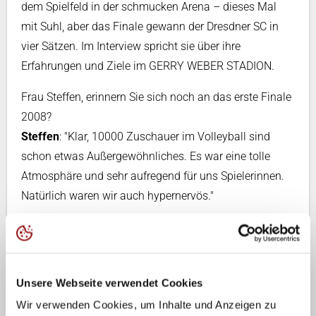
dem Spielfeld in der schmucken Arena – dieses Mal
mit Suhl, aber das Finale gewann der Dresdner SC in
vier Sätzen. Im Interview spricht sie über ihre
Erfahrungen und Ziele im GERRY WEBER STADION.
Frau Steffen, erinnern Sie sich noch an das erste Finale
2008?
Steffen
: "Klar, 10000 Zuschauer im Volleyball sind
schon etwas Außergewöhnliches. Es war eine tolle
Atmosphäre und sehr aufregend für uns Spielerinnen.
Natürlich waren wir auch hypernervös."
Wie haben Sie die Aufregung in den Griff bekommen?
Steffen
: "Es gab natürlich vorher Training in der Halle,
die schon allein wegen ihrer Höhe beeindruckend und
Unsere Webseite verwendet Cookies
gewöhnungsbedürftig ist. Aber wir haben uns recht
Wir verwenden Cookies, um Inhalte und Anzeigen zu
schnell eingewöhnt."