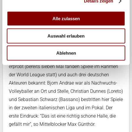
Details zeigen
nicht überraschen, wenn dies die Zentren der nächsten
Tage werden…
Alle zulassen
Nach der Ankunft gab es um 12.15 Uhr Mittagessen,
danach die von allen ersehnte Bettruhe. Eine Ball-
Auswahl erlauben
(16.30 – 18.00) und Krafteinheit (18.00 – 19.00 Uhr)
folgten in der Spielhalle, der 6.000 Zuschauer
Ablehnen
fassenden PalaCatania. Die Halle ist World League
erprobt (bereits sieben Mal fanden Spiele im Rahmen
der World League statt) und auch drei deutschen
Akteuren bekannt: Bjorn Andrae war als Nachwuchs-
Volleyballer an Ort und Stelle, Christian Dunnes (Loreto)
und Sebastian Schwarz (Bassano) bestritten hier Spiele
in der zweiten italienischen Liga und im Pokal. Der
erste Eindruck: “Das ist eine richtig schone Halle, die
gefällt mir”, so Mittelblocker Max Günthör.