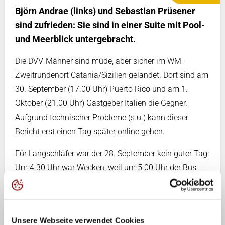
Björn Andrae (links) und Sebastian Prüsener
sind zufrieden: Sie sind in einer Suite mit Pool-
und Meerblick untergebracht.
Die DVV-Männer sind müde, aber sicher im WM-
Zweitrundenort Catania/Sizilien gelandet. Dort sind am
30. September (17.00 Uhr) Puerto Rico und am 1.
Oktober (21.00 Uhr) Gastgeber Italien die Gegner.
Aufgrund technischer Probleme (s.u.) kann dieser
Bericht erst einen Tag später online gehen.
Für Langschläfer war der 28. September kein guter Tag:
Um 4.30 Uhr war Wecken, weil um 5.00 Uhr der Bus
zum Flughafen in Triest startete. Dort hob die
Maschine um 6.55 Uhr ab, um nach einstündigem Flug
in Rom zwischen zu landen. Weiter ging es per Flieger
Unsere Webseite verwendet Cookies
von Rom nach Catania – die Mannschaft wurde von