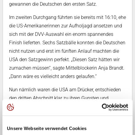
gewannen die Deutschen den ersten Satz.
Im zweiten Durchgang führten sie bereits mit 16:10, ehe
die US-Amerikanerinnen zur Aufholjagd ansetzen und
sich mit der DVV-Auswahl ein enorm spannendes
Finish lieferten. Sechs Satzbälle konnten die Deutschen
nicht nutzen und erst im fünften Anlauf machten die
USA den Satzgewinn perfekt. „Diesen Satz hätten wir
zumachen müssen“, sagte Mittelblockerin Anja Brandt.
„Dann wäre es vielleicht anders gelaufen.“
Nun nämlich waren die USA am Drücker, entschieden
den dritten Abschnitt klar zu ihren Gunsten und
erlebten dann, wie sich die Deutschen noch einmal mit
aller Macht gegen die drohende Niederlage stemmten.
Wie schon im ersten und zweiten Satz übten sie mit
Unsere Webseite verwendet Cookies
dem Aufschlag so großen Druck aus, dass ihre