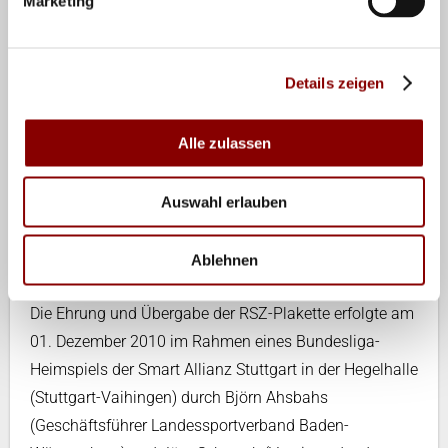
Marketing
Auch die Teilnahme der Nachwuchs-Mannschaften des
VC Stuttgart kann sich sehen lassen. Bei den
Deutschen Jugendmeisterschaften spielen die
Details zeigen
Mädchen regelmäßig ganz oben mit. Gemeinsam mit
dem Schickardt-Gymnasium Stuttgart (Eliteschule des
Alle zulassen
Sports) führt der Verein eine beispielhafte „Kooperation
Schule / Verein“ durch, bei der die leistungsorientierten
Auswahl erlauben
Spielerinnen aktiv in der Schule unterstützt werden und
dadurch sehr gute Resultate in der Gesamtausbildung
Ablehnen
Schule / Volleyball erzielen.
Die Ehrung und Übergabe der RSZ-Plakette erfolgte am
01. Dezember 2010 im Rahmen eines Bundesliga-
Heimspiels der Smart Allianz Stuttgart in der Hegelhalle
(Stuttgart-Vaihingen) durch Björn Ahsbahs
(Geschäftsführer Landessportverband Baden-