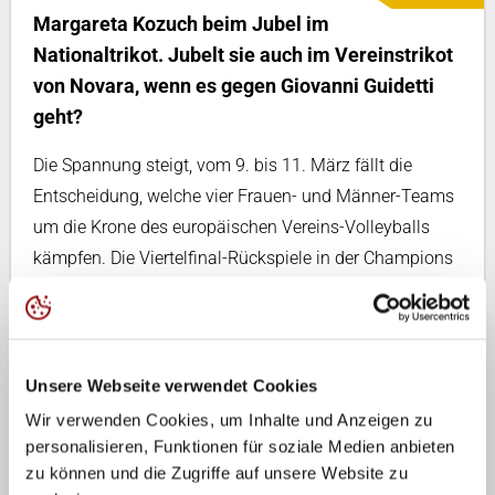
Margareta Kozuch beim Jubel im
Nationaltrikot. Jubelt sie auch im Vereinstrikot
von Novara, wenn es gegen Giovanni Guidetti
geht?
Die Spannung steigt, vom 9. bis 11. März fällt die
Entscheidung, welche vier Frauen- und Männer-Teams
um die Krone des europäischen Vereins-Volleyballs
kämpfen. Die Viertelfinal-Rückspiele in der Champions
League stehen an, aus deutscher Sicht sind vor allem
drei Partien von Interesse.
Margareta Kozuch (Novara/ITA) trifft im direkten Duell
Unsere Webseite verwendet Cookies
auf Giovanni Guidetti (Istanbul/TUR) und hat nach
Wir verwenden Cookies, um Inhalte und Anzeigen zu
dem 3:1-Hinspielsieg die weitaus besseren Karten.
personalisieren, Funktionen für soziale Medien anbieten
Guidetti, am 7. März Augenzeuge des DVV-Pokalfinals,
zu können und die Zugriffe auf unsere Website zu
meint: „Es wird natürlich sehr schwer, in Novara das