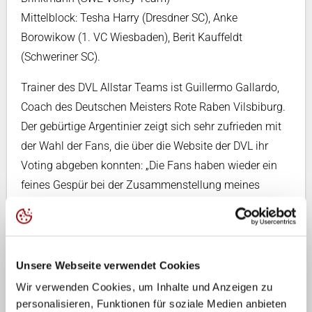
Mittelblock: Tesha Harry (Dresdner SC), Anke
Borowikow (1. VC Wiesbaden), Berit Kauffeldt
(Schweriner SC).
Trainer des DVL Allstar Teams ist Guillermo Gallardo,
Coach des Deutschen Meisters Rote Raben Vilsbiburg.
Der gebürtige Argentinier zeigt sich sehr zufrieden mit
der Wahl der Fans, die über die Website der DVL ihr
Voting abgeben konnten: „Die Fans haben wieder ein
feines Gespür bei der Zusammenstellung meines
Kaders bewiesen.”
Bereits zum dritten Mal in Folge wird Mareen Apritz
dabei sein. Die 23-jährige Zuspielerin des Dresdner SC
Unsere Webseite verwendet Cookies
erhielt in diesem Jahr mit Abstand die meisten
Wir verwenden Cookies, um Inhalte und Anzeigen zu
Stimmen der Fans. Sie bekommt damit auch die
personalisieren, Funktionen für soziale Medien anbieten