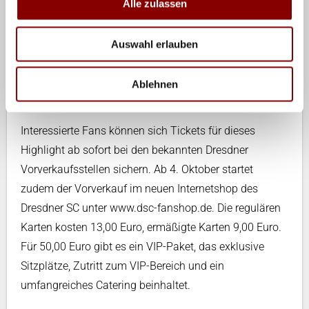
In den Pausen präsentiert die DVL ihre
Alle zulassen
Imagekampagne „Echte Menschen. Echte Stars.” dem
Dresdner Publikum. Zentrales
Auswahl erlauben
Kommunikationsinstrument der Kampagne sind zwei
Videospots, die in der Margon Arena erstmals der
Ablehnen
Öffentlichkeit gezeigt werden.
Interessierte Fans können sich Tickets für dieses
Highlight ab sofort bei den bekannten Dresdner
Vorverkaufsstellen sichern. Ab 4. Oktober startet
zudem der Vorverkauf im neuen Internetshop des
Dresdner SC unter www.dsc-fanshop.de. Die regulären
Karten kosten 13,00 Euro, ermäßigte Karten 9,00 Euro.
Für 50,00 Euro gibt es ein VIP-Paket, das exklusive
Sitzplätze, Zutritt zum VIP-Bereich und ein
umfangreiches Catering beinhaltet.