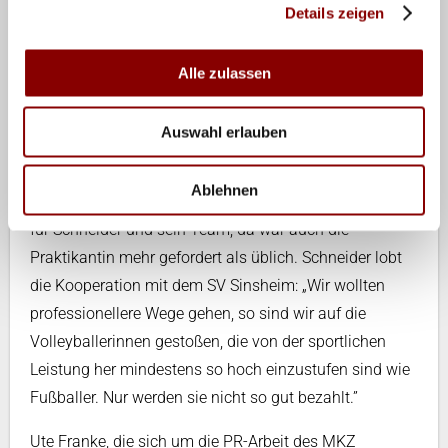
Geburtshilfe ist Dr. Thomas Schneider, zu dessen Team
Details zeigen
drei Oberärzte, mehrere Assistenzärzte und 17
Schwestern zählen, davon drei als Vollzeitkräfte.
Alle zulassen
Normalerweise ist immer Platz für neue kleine
Erdenbürger, nur am zweiten Novemberwochenende
Auswahl erlauben
wurde es richtig eng, als zwischen Freitag und Sonntag
fünfzehn Babys im MKZ zur Welt kamen. Die Folgen
Ablehnen
der Fastnacht im Februar, wurde gemunkelt. Viel Arbeit
für Schneider und sein Team, da war auch die
Praktikantin mehr gefordert als üblich. Schneider lobt
die Kooperation mit dem SV Sinsheim: „Wir wollten
professionellere Wege gehen, so sind wir auf die
Volleyballerinnen gestoßen, die von der sportlichen
Leistung her mindestens so hoch einzustufen sind wie
Fußballer. Nur werden sie nicht so gut bezahlt.”
Ute Franke, die sich um die PR-Arbeit des MKZ