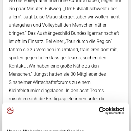
wo die Volleyballerinnen ihre Auftritte haben, liegen nur
ein paar Minuten Fußweg. „Der Fußball schwebt über
allem”, sagt Luise Mauersberger, „aber wir wollen nicht
untergehen und Volleyball den Menschen näher
bringen.” Das Aushängeschild Bundesligamannschaft
ist oft im Einsatz. Bei einer „Tour durch die Region”
fahren sie zu Vereinen im Umland, trainieren dort mit,
spielen gegen tieferklassige Teams, suchen den
Kontakt. „Wir haben eine große Nähe zu den
Menschen.” Jüngst hatten sie 30 Mitglieder des
Sinsheimer Wirtschaftsforums zu einem
Kleinfeldturnier eingeladen. In den acht Teams
mischten sich die Erstligaspielerinnen unter die
Hobbysportler. „Die regionale Verankerung ist für uns
wichtig. Starallüren hat keiner von uns, wir sind ganz
normale Mädels.” Echte Menschen, ganz im Sinne der