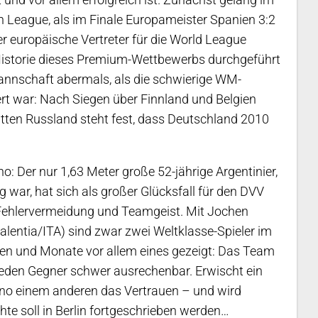
an League, als im Finale Europameister Spanien 3:2
europäische Vertreter für die World League
n Historie dieses Premium-Wettbewerbs durchgeführt
Mannschaft abermals, als die schwierige WM-
rt war: Nach Siegen über Finnland und Belgien
tten Russland steht fest, dass Deutschland 2010
o: Der nur 1,63 Meter große 52-jährige Argentinier,
g war, hat sich als großer Glücksfall für den DVV
n, Fehlervermeidung und Teamgeist. Mit Jochen
lentia/ITA) sind zwar zwei Weltklasse-Spieler im
n und Monate vor allem eines gezeigt: Das Team
 jeden Gegner schwer ausrechenbar. Erwischt ein
ano einem anderen das Vertrauen – und wird
hte soll in Berlin fortgeschrieben werden…