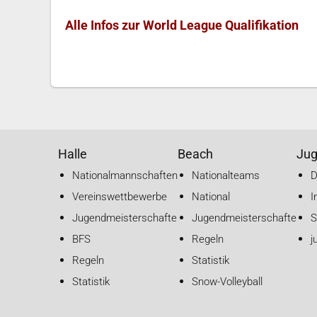
Alle Infos zur World League Qualifikation
Halle
Beach
Ju
Nationalmannschaften
Nationalteams
Vereinswettbewerbe
National
I
Jugendmeisterschaften
Jugendmeisterschaften
S
BFS
Regeln
j
Regeln
Statistik
Statistik
Snow-Volleyball