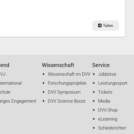
Teilen
gend
Wissenschaft
Service
DVJ
Wissenschaft im DVV
Jobbörse
nternational
Forschungsprojekte
Leistungssport
chule
DVV Symposium
Tickets
unges Engagement
DVV Science Boost
Media
DVV-Shop
eLearning
Schiedsrichter