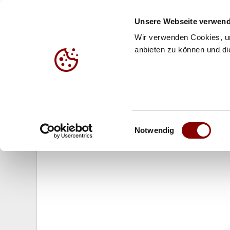
Unsere Webseite verwend
Wir verwenden Cookies, um
anbieten zu können und die
HALLE
BEACH
JUG
17.08.2009
Einwilligungsauswahl
World League Qualifikation: DV
Notwendig