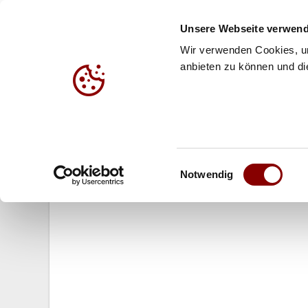
Unsere Webseite verwend
Wir verwenden Cookies, um
anbieten zu können und die
HALLE
BEACH
JUG
02.06.2009
Einwilligungsauswahl
WM-Qualifikation Europa/Südamer
Notwendig
Türkei