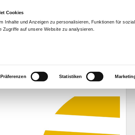
et Cookies
 Inhalte und Anzeigen zu personalisieren, Funktionen für sozia
 Zugriffe auf unsere Website zu analysieren.
END
WISSENSCHAFT
SERVIC
ika (M/F): Böse Überraschung für
Präferenzen
Statistiken
Marketin