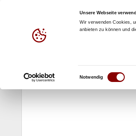
Unsere Webseite verwend
Wir verwenden Cookies, um
anbieten zu können und die
HALLE
BEACH
JUG
18.12.2009
Einwilligungsauswahl
Sportler des Jahres: Daumen drü
Notwendig