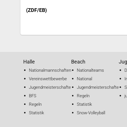
(ZDF/EB)
Halle
Beach
Ju
Nationalmannschaften
Nationalteams
Vereinswettbewerbe
National
I
Jugendmeisterschaften
Jugendmeisterschaften
S
BFS
Regeln
j
Regeln
Statistik
Statistik
Snow-Volleyball