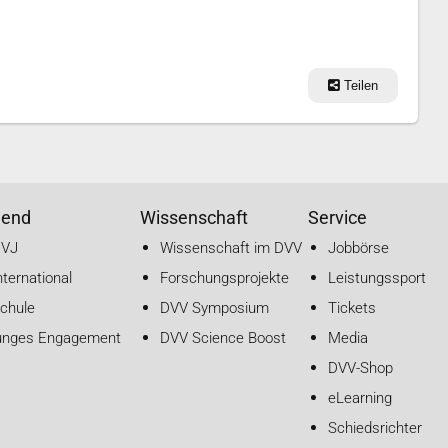
Teilen
gend
Wissenschaft
Service
DVJ
Wissenschaft im DVV
Jobbörse
nternational
Forschungsprojekte
Leistungssport
chule
DVV Symposium
Tickets
unges Engagement
DVV Science Boost
Media
DVV-Shop
eLearning
Schiedsrichter