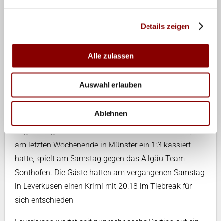
www.dvl.tv
). Gewinnen die Sächsinnen, wäre
Schwerins stolze Serie von zuletzt einem Dutzend
Details zeigen
Siegen hintereinander beendet und die Liga hätte wohl
einen neuen Spitzenreiter.
Alle zulassen
Auch die Spielerinnen von NA.Hamburg werden sich
Auswahl erlauben
vornehmen, eine Serie zu beenden. Zu Gast bei den
Hanseatinnen ist am Sonntag (ab 17.30 Uhr, live auf
Ablehnen
sportdigital.tv und
www.dvl.tv
) der seit fünf Spieltagen
ungeschlagene USC Münster. Der 1. VC Wiesbaden, der
am letzten Wochenende in Münster ein 1:3 kassiert
hatte, spielt am Samstag gegen das Allgäu Team
Sonthofen. Die Gäste hatten am vergangenen Samstag
in Leverkusen einen Krimi mit 20:18 im Tiebreak für
sich entschieden.