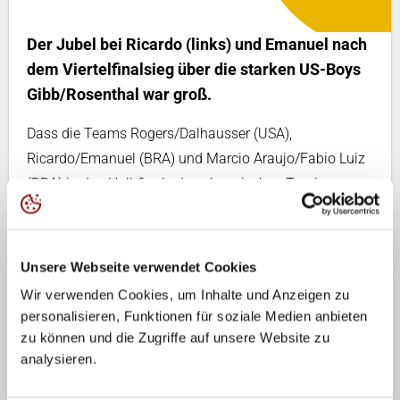
Der Jubel bei Ricardo (links) und Emanuel nach
dem Viertelfinalsieg über die starken US-Boys
Gibb/Rosenthal war groß.
Dass die Teams Rogers/Dalhausser (USA),
Ricardo/Emanuel (BRA) und Marcio Araujo/Fabio Luiz
(BRA) in das Halbfinale des olympischen Turniers
einziehen würden, muss nicht als Überraschung
gewertet werden. Obwohl vor allem das zweite
brasilianische Duo, die Weltmeister von 2005, Marcio
Unsere Webseite verwendet Cookies
Araujo/Fabio Luiz, eine ganz schwache zweite
Wir verwenden Cookies, um Inhalte und Anzeigen zu
Olympia-Qualifikationshälfte gespielt hatten. Alle drei
personalisieren, Funktionen für soziale Medien anbieten
Teams behaupteten sich in ihren Viertelfinals in zwei
zu können und die Zugriffe auf unsere Website zu
Sätzen.
analysieren.
Dass aber die Georgier Geor/Gia die Runde der besten