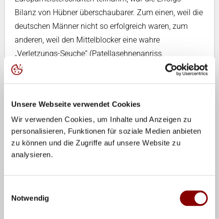
Bilanz von Hübner überschaubarer. Zum einen, weil die
deutschen Männer nicht so erfolgreich waren, zum
anderen, weil den Mittelblocker eine wahre
„Verletzungs-Seuche“ (Patellasehnenanriss,
Bandscheibenvorfall und Ermüdungsbrüche in den
Schienbeinen) heimsuchte, die ihn dazu veranlasste,
2005 seine Hallen-Karriere zu beenden. Hübner suchte
Unsere Webseite verwendet Cookies
im Beach-Volleyball eine durch den Untergrund
Wir verwenden Cookies, um Inhalte und Anzeigen zu
weniger belastende Tätigkeit, merkte aber nach kurzer
personalisieren, Funktionen für soziale Medien anbieten
Zeit, dass ihm das Spiel unter dem Hallendach mehr
zu können und die Zugriffe auf unsere Website zu
zusagte.
analysieren.
Zunächst begann er langsam, sich wieder an den
härteren Untergrund zu gewöhnen und steigerte
Einwilligungsauswahl
kontinuierlich das Pensum. 2006 avancierte er bei der
Notwendig
WM zum zweitbesten Blockspieler des Turniers.