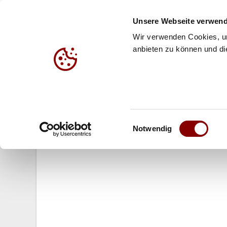
Unsere Webseite verwend
Wir verwenden Cookies, um
anbieten zu können und die
HALLE
BEACH
JUG
11.02.2008
Einwilligungsauswahl
International (M): Georg Wiebel s
Notwendig
Pokalfinale