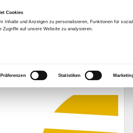
et Cookies
 Inhalte und Anzeigen zu personalisieren, Funktionen für sozia
 Zugriffe auf unsere Website zu analysieren.
END
WISSENSCHAFT
SERVIC
chlägt Norbert Walter im belgischen
Präferenzen
Statistiken
Marketin