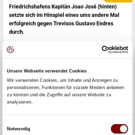
Friedrichshafens Kapitän Joao José (hinten)
setzte sich im Hinspiel eines ums andere Mal
erfolgreich gegen Trevisos Gustavo Endres
durch.
3:2-Sätze und 101:99-Ballpunkte. Mit diesem
Vorsprung geht der VfB Friedrichshafen am 13. März
(
20.00 Uhr, live auf
www.laola1.tv
)
in das Viertelfinal-
Rückspiel der Champions League gegen Treviso/ITA.
Unsere Webseite verwendet Cookies
Siegt der frischgebackene DVV-Pokalsieger auch in der
Wir verwenden Cookies, um Inhalte und Anzeigen zu
ARENA Friedrichshafen, zieht die Mannschaft von
personalisieren, Funktionen für soziale Medien anbieten
zu können und die Zugriffe auf unsere Website zu
Stelian Moculescu abermals in das Finalturnier ein und
analysieren.
kann weiter von der Titelverteidigung in der
europäischen Königsklasse träumen.
Einwilligungsauswahl
Doch bis dahin dürfte die Häfler noch ein hartes Stück
Notwendig
Arbeit erwarten – Treviso gewann am Wochenende die