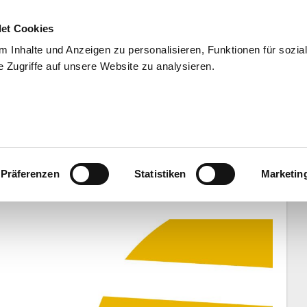
et Cookies
 Inhalte und Anzeigen zu personalisieren, Funktionen für sozia
 Zugriffe auf unsere Website zu analysieren.
END
WISSENSCHAFT
SERVIC
Deutschland-Tour von Bundestrainer
Präferenzen
Statistiken
Marketin
am 15. Dezember