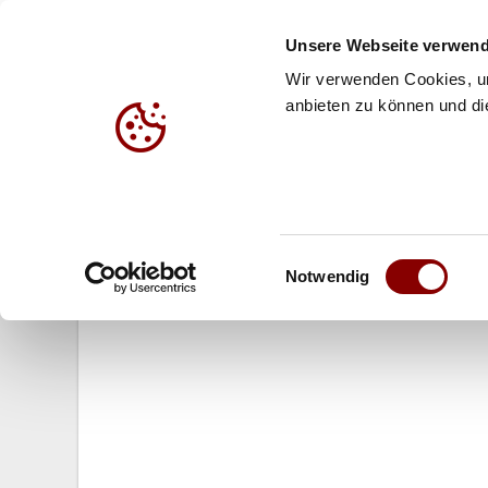
Unsere Webseite verwend
Wir verwenden Cookies, um
anbieten zu können und die
HALLE
BEACH
JUG
03.12.2008
Einwilligungsauswahl
DVV-Männer: Antrittsbesuch und 
Notwendig
Raul Lozano – Pressekonferenz 