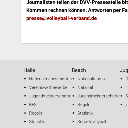
Journalisten teilen der DVV-Pressestelle bi
Kommen rechnen können. Antworten per Fax
presse@volleyball-verband.de
Halle
Beach
Ju
Nationalmannschaften
Nationalteams
Vereinswettbewerbe
National
I
Jugendmeisterschaften
Jugendmeisterschaften
S
BFS
Regeln
j
Regeln
Statistik
Statistik
Snow-Volleyball