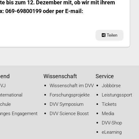
tte bis zum 12. Dezember mit, ob wir mit ihrem
: 069-69800199 oder per E-mail:
Teilen
gend
Wissenschaft
Service
DVJ
Wissenschaft im DVV
Jobbörse
nternational
Forschungsprojekte
Leistungssport
chule
DVV Symposium
Tickets
unges Engagement
DVV Science Boost
Media
DVV-Shop
eLearning