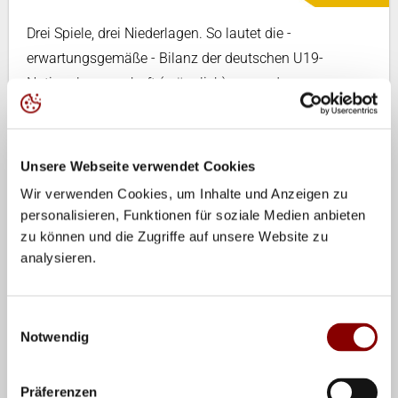
Drei Spiele, drei Niederlagen. So lautet die -
erwartungsgemäße - Bilanz der deutschen U19-
Nationalmannschaft (männlich) gegen den
amtierenden Vize-Weltmeister Brasilien. Am Freitag
ging das dritte Spiel 0:3 (13-25, 16-25, 20-25) verloren,
dieses Mal in Wiesbaden. Zuvor hatte die Mannschaft
Unsere Webseite verwendet Cookies
von Bundestrainer Stewart Bernard in Bühl und
Wir verwenden Cookies, um Inhalte und Anzeigen zu
Rüsselsheim zumindest einen Satz gewinnen können.
personalisieren, Funktionen für soziale Medien anbieten
zu können und die Zugriffe auf unsere Website zu
Stewart Bernard redete nach dem Spiel nicht um den
analysieren.
heißen Brei herum: „Es war das beste Spiel der
Brasilianer und unser schwächstes. Wir haben sehr
Einwilligungsauswahl
schlecht angegriffen und der Block der Brasilianer
Notwendig
schien für uns unüberwindbar.“
Etwas Gutes haben die drei Niederlagen gegen die
Präferenzen