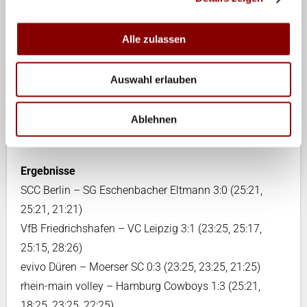
beim SCC Berlin. Die letzte Bundesligapartie des Jahres
2007 bestreiten am Montag Generali Haching und der
Alle zulassen
SV Bayer Wuppertal (ab 20 Uhr live auf sportdigital.tv
und www.dvl.tv). Die Wuppertaler wollen eine Serie von
Auswahl erlauben
vier Niederlagen beenden, während es für die
Hausherren wichtig ist, sich nach dem Pokal-Aus in
Ablehnen
Eltmann mit einem Erfolg von ihren Fans in die
Feiertage zu verabschieden.
Ergebnisse
SCC Berlin – SG Eschenbacher Eltmann 3:0 (25:21,
25:21, 21:21)
VfB Friedrichshafen – VC Leipzig 3:1 (23:25, 25:17,
25:15, 28:26)
evivo Düren – Moerser SC 0:3 (23:25, 23:25, 21:25)
rhein-main volley – Hamburg Cowboys 1:3 (25:21,
18:25, 23:25, 22:25)