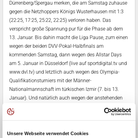
Dürrenberg/Spergau merken, die am Samstag zuhause
gegen die Netzhoppers Königs Wusterhausen mit 1:3
(22:25, 17:25, 25:22, 22:25) verloren haben. Das
verspricht große Spannung pur für die Phase ab dem
13. Januar. Bis dahin macht die Liga Pause, zum einen
wegen der beiden DVV-Pokal-Halbfinals am
kommenden Samstag, dann wegen des Allstar Days
am 5. Januar in Düsseldorf (live auf sportdigital.tv und
www.dvl.tv) und letztlich auch wegen des Olympia-
Qualifikationsturniers mit der Männer-
Nationalmannschaft im türkischen Izmir (7. bis 13.
Januar). Und natürlich auch wegen der anstehenden
Feiertage, die mancher Erstligist als besinnliche Phase
dringend benötigt.
Wie Vizmeister evivo Düren, der in seiner Heimpartie
gegen den Moerser SC klare Führungen (16:10 im 1.
Unsere Webseite verwendet Cookies