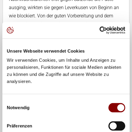
ausging, wirkten sie gegen Leverkusen von Beginn an
wie blockiert. Von der guten Vorbereitung und dem
ausführlichen Videostudium war bereits nach wenigen,
gespielten Bällen nicht mehr viel zu sehen. Leverkusen
nutzte dies souverän aus und ließ keinen Zweifel
daran, wer heute abend als Sieger das Feld verlassen
Unsere Webseite verwendet Cookies
wird. "Sie haben wenig Fehler gemacht und uns mit
Wir verwenden Cookies, um Inhalte und Anzeigen zu
Aufschlägen unter Druck gesetzt. Das war heute
personalisieren, Funktionen für soziale Medien anbieten
ausreichend", so ein von der Leistung seines Teams
zu können und die Zugriffe auf unsere Website zu
analysieren.
enttäuschter Bundestrainer Dirk Groß. "Wir werden die
Fahrzeit nach Berlin nutzen, um intensive
Einzelgespräche zuführen. Um auf dem Feld eine gute
Einwilligungsauswahl
Leistung abrufen zu können, müssen sich die Mädels
Notwendig
wieder ihrer eigenen Stärken bewußt werden.", so Groß
am Freitagabend.
Präferenzen