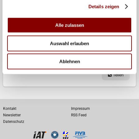
Details zeigen
6. Niederlande
7. Polen
8. Slowakei
Alle zulassen
9. Deutschland
10. Belgien
Auswahl erlauben
11. Bulgarien
12. Ukraine
Ablehnen
Teilen
Kontakt
Impressum
Newsletter
RSS Feed
Datenschutz