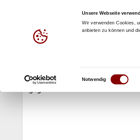
Unsere Webseite verwend
Wir verwenden Cookies, um
anbieten zu können und die
HALLE
BEACH
JUG
04.10.2006
Einwilligungsauswahl
DVV-Männer „AUF DEM WEG NACH 
Notwendig
gegen Polen!